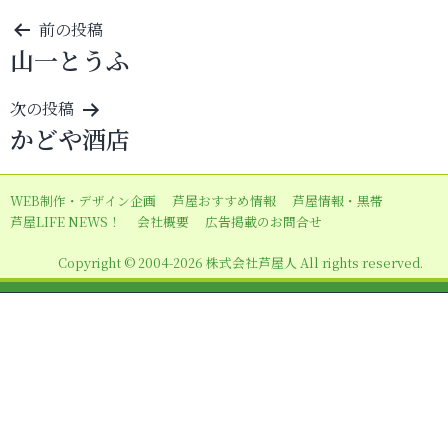
投
前の投稿
山一とうふ
稿
ナ
次の投稿
ビ
かどや酒店
ゲ
ー
WEB制作・デザイン企画
芦屋おすすめ情報
芦屋情報・黒帯
シ
芦屋LIFE NEWS！
会社概要
広告掲載のお問合せ
ョ
Copyright © 2004-2026 株式会社芦屋人 All rights reserved.
ン