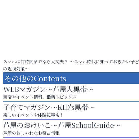
スマホは何時間までなら大丈夫？ ～スマホ時代に知っておきたい子
の近視対策～
その他のContents
WEBマガジン～芦屋人黒帯～
新店やイベント情報、最新トピックス
子育てマガジン～KID's黒帯～
楽しいイベントや体験記事も！
芦屋のおけいこ～芦屋SchoolGuide～
芦屋のおしゃれなお稽古情報