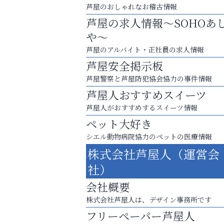
芦屋のおしゃれなお稽古情報
芦屋の求人情報～SOHOあ
や～
芦屋のアルバイト・正社員の求人情報
芦屋安全掲示板
芦屋警察と芦屋防犯協会協力の事件情報
芦屋人おすすめスイーツ
芦屋人がおすすめするスイーツ情報
ペット大好き
シエル動物病院協力のペットの医療情報
洋服お売りください！ 買取サービスは
株式会社芦屋人（運営会
出張・宅配・持ち込みすべて無料！
社）
いわみ眼科
会社概要
株式会社芦屋人は、デザイン事務所です
フリーペーパー芦屋人