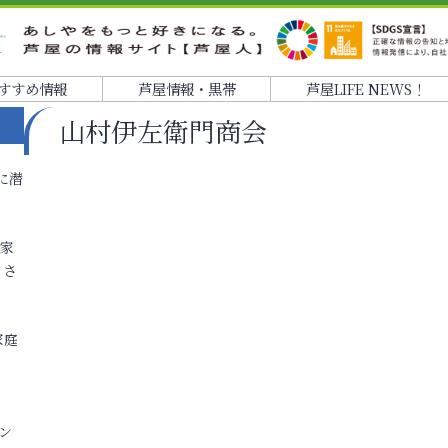
すすめ情報
芦屋情報・黒帯
芦屋LIFE NEWS！
山村伊左衛門商会
に潜
各家
りさ
家庭
ン