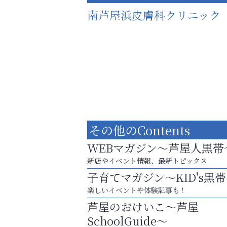
南芦屋浜皮膚科クリニック
その他のContents
WEBマガジン～芦屋人黒帯
新店やイベント情報、最新トピックス
子育てマガジン～KID's黒
お子さまにも大人にも、優しく寄り添う
楽しいイベントや体験記事も！
OTTO南芦屋浜皮膚科クリニック、開院！
芦屋のおけいこ～芦屋
アクイール芦屋店
SchoolGuide～