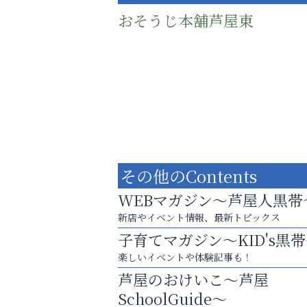
おそうじ本舗芦屋東
その他のContents
WEBマガジン～芦屋人黒帯
新店やイベント情報、最新トピックス
子育てマガジン～KID's黒
梅雨でカビが繁殖する前に！
楽しいイベントや体験記事も！
エアコン掃除は“今”が最適
芦屋のおけいこ～芦屋
南芦屋浜皮膚科クリニック
SchoolGuide～