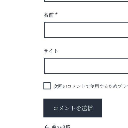
名前
*
サイト
あなたらしく奏でる、音楽の時間
芦屋人~あしやびと~
次回のコメントで使用するためブラ
投
前の投稿