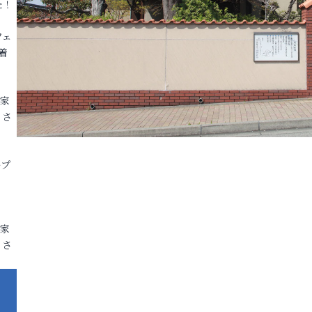
た！
フェ
着
各家
りさ
ープ
各家
りさ