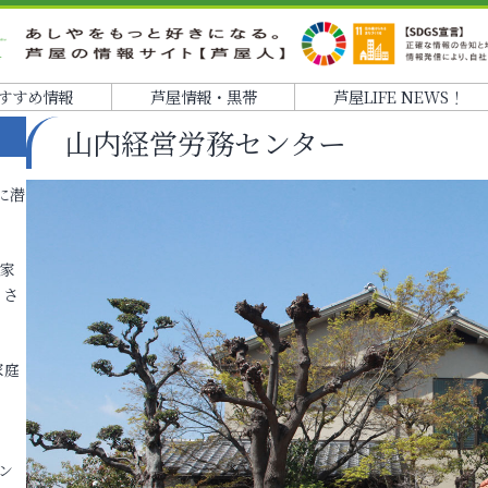
すすめ情報
芦屋情報・黒帯
芦屋LIFE NEWS！
山内経営労務センター
に潜
各家
りさ
家庭
ン