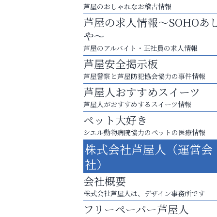
芦屋のおしゃれなお稽古情報
芦屋の求人情報～SOHOあ
や～
芦屋のアルバイト・正社員の求人情報
芦屋安全掲示板
芦屋警察と芦屋防犯協会協力の事件情報
芦屋人おすすめスイーツ
芦屋人がおすすめするスイーツ情報
ペット大好き
シエル動物病院協力のペットの医療情報
お子さまにも大人にも、優しく寄り添う
株式会社芦屋人（運営会
OTTO南芦屋浜皮膚科クリニック、開院！
社）
整体院エスコート・芦屋サ
会社概要
ン
株式会社芦屋人は、デザイン事務所です
フリーペーパー芦屋人