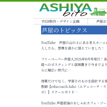
WEB制作・デザイン企画
芦屋お
芦屋のトピックス
YouTube 芦屋の山の上にある老人ホーム
入したら、想像を遥かに超えていました！
フリーペーパー芦屋人2026年8月号発行！
庭へのポスティングと店頭置きで今までよ
らに幅広い世代に…
授業だけでなく、学習そのものを設計する
教師【educoach.labo（エデュコーチ・ラ
ボ）】スクールガイド…
YouTube 芦屋屈指のおしゃれカフェ・ゾー