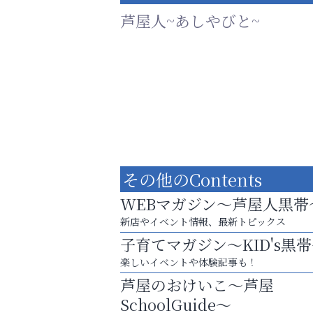
芦屋人~あしやびと~
その他のContents
WEBマガジン～芦屋人黒帯
新店やイベント情報、最新トピックス
子育てマガジン～KID's黒
芦屋・西宮・神戸の新店舗PRやリニューア
楽しいイベントや体験記事も！
知などお気軽にご相談ください。
芦屋のおけいこ～芦屋
便利屋ファースト
SchoolGuide～