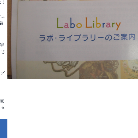
た！
フェ
着
各家
りさ
ープ
各家
りさ