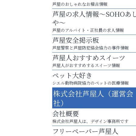
芦屋のおしゃれなお稽古情報
芦屋の求人情報～SOHOあ
や～
芦屋のアルバイト・正社員の求人情報
芦屋安全掲示板
芦屋警察と芦屋防犯協会協力の事件情報
芦屋人おすすめスイーツ
芦屋人がおすすめするスイーツ情報
ペット大好き
シエル動物病院協力のペットの医療情報
庭のお手入れから遺品整理まで
株式会社芦屋人（運営会
ちょっとしたお困りごともOK!
社）
いわみ眼科
会社概要
株式会社芦屋人は、デザイン事務所です
フリーペーパー芦屋人