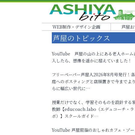
WEB制作・デザイン企画
芦屋お
芦屋のトピックス
YouTube 芦屋の山の上にある老人ホーム
入したら、想像を遥かに超えていました！
フリーペーパー芦屋人2026年8月号発行！
庭へのポスティングと店頭置きで今までよ
らに幅広い世代に…
授業だけでなく、学習そのものを設計する
教師【educoach.labo（エデュコーチ・ラ
ボ）】スクールガイド…
YouTube 芦屋屈指のおしゃれカフェ・ゾー