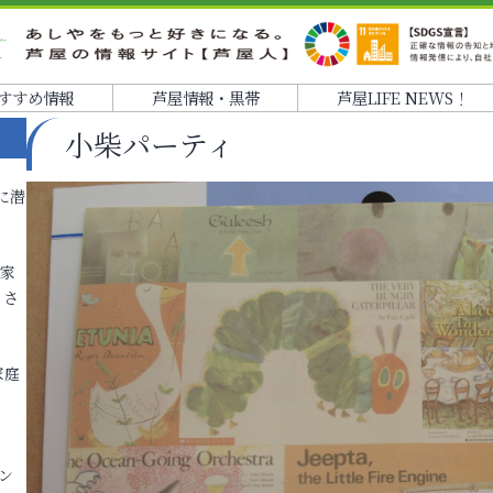
すすめ情報
芦屋情報・黒帯
芦屋LIFE NEWS！
小柴パーティ
に潜
各家
りさ
家庭
ン