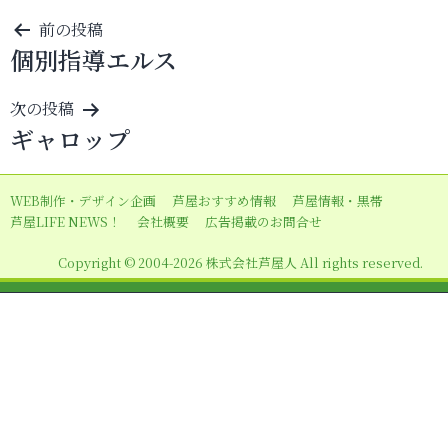
投
前の投稿
個別指導エルス
稿
ナ
次の投稿
ビ
ギャロップ
ゲ
ー
WEB制作・デザイン企画
芦屋おすすめ情報
芦屋情報・黒帯
シ
芦屋LIFE NEWS！
会社概要
広告掲載のお問合せ
ョ
Copyright © 2004-2026 株式会社芦屋人 All rights reserved.
ン