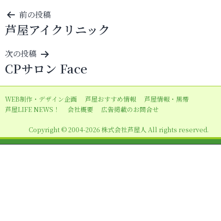
投
前の投稿
芦屋アイクリニック
稿
ナ
次の投稿
ビ
CPサロン Face
ゲ
ー
WEB制作・デザイン企画
芦屋おすすめ情報
芦屋情報・黒帯
シ
芦屋LIFE NEWS！
会社概要
広告掲載のお問合せ
ョ
Copyright © 2004-2026 株式会社芦屋人 All rights reserved.
ン