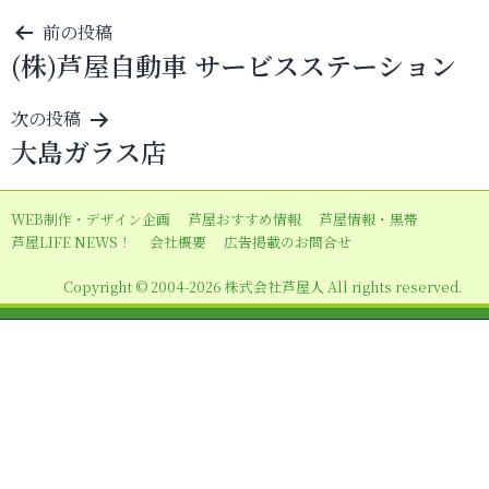
投
前の投稿
(株)芦屋自動車 サービスステーション
稿
ナ
次の投稿
ビ
大島ガラス店
ゲ
ー
WEB制作・デザイン企画
芦屋おすすめ情報
芦屋情報・黒帯
シ
芦屋LIFE NEWS！
会社概要
広告掲載のお問合せ
ョ
Copyright © 2004-2026 株式会社芦屋人 All rights reserved.
ン