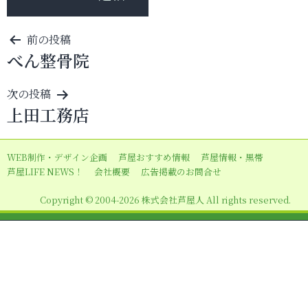
投
前の投稿
べん整骨院
稿
ナ
次の投稿
ビ
上田工務店
ゲ
ー
WEB制作・デザイン企画
芦屋おすすめ情報
芦屋情報・黒帯
シ
芦屋LIFE NEWS！
会社概要
広告掲載のお問合せ
ョ
Copyright © 2004-2026 株式会社芦屋人 All rights reserved.
ン