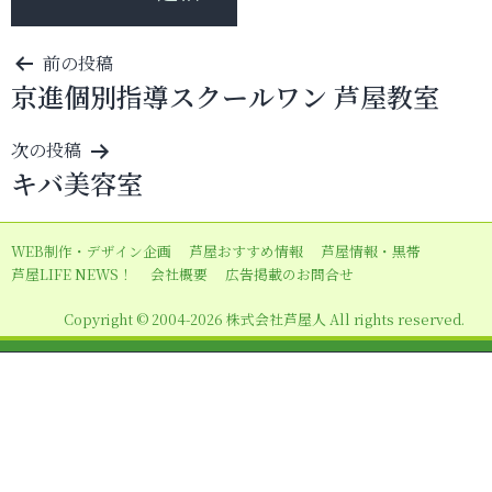
投
前の投稿
京進個別指導スクールワン 芦屋教室
稿
ナ
次の投稿
ビ
キバ美容室
ゲ
ー
WEB制作・デザイン企画
芦屋おすすめ情報
芦屋情報・黒帯
シ
芦屋LIFE NEWS！
会社概要
広告掲載のお問合せ
ョ
Copyright © 2004-2026 株式会社芦屋人 All rights reserved.
ン