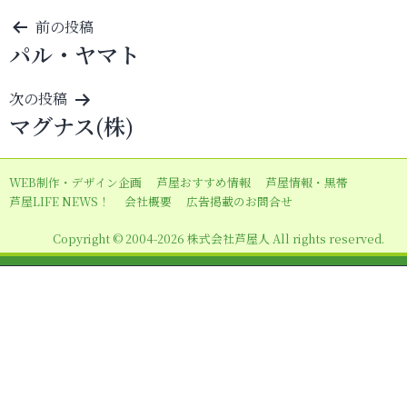
投
前の投稿
パル・ヤマト
稿
ナ
次の投稿
ビ
マグナス(株)
ゲ
ー
WEB制作・デザイン企画
芦屋おすすめ情報
芦屋情報・黒帯
シ
芦屋LIFE NEWS！
会社概要
広告掲載のお問合せ
ョ
Copyright © 2004-2026 株式会社芦屋人 All rights reserved.
ン