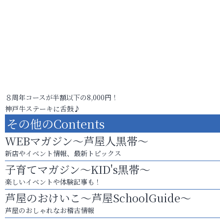
８周年コースが半額以下の8,000円！
神戸牛ステーキに舌鼓♪
その他のContents
WEBマガジン～芦屋人黒帯～
新店やイベント情報、最新トピックス
子育てマガジン～KID's黒帯～
楽しいイベントや体験記事も！
芦屋のおけいこ～芦屋SchoolGuide～
芦屋のおしゃれなお稽古情報