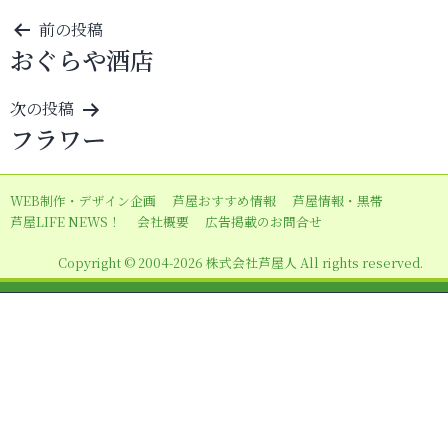
投
前の投稿
おぐらや酒店
稿
ナ
次の投稿
ビ
フラワー
ゲ
ー
WEB制作・デザイン企画
芦屋おすすめ情報
芦屋情報・黒帯
シ
芦屋LIFE NEWS！
会社概要
広告掲載のお問合せ
ョ
Copyright © 2004-2026 株式会社芦屋人 All rights reserved.
ン