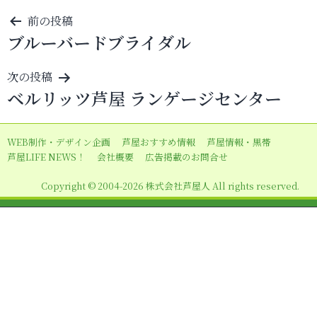
投
前の投稿
ブルーバードブライダル
稿
ナ
次の投稿
ビ
ベルリッツ芦屋 ランゲージセンター
ゲ
ー
WEB制作・デザイン企画
芦屋おすすめ情報
芦屋情報・黒帯
シ
芦屋LIFE NEWS！
会社概要
広告掲載のお問合せ
ョ
Copyright © 2004-2026 株式会社芦屋人 All rights reserved.
ン