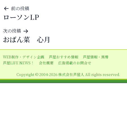
投
前の投稿
ローソンLP
稿
ナ
次の投稿
ビ
おばん菜 心月
ゲ
ー
WEB制作・デザイン企画
芦屋おすすめ情報
芦屋情報・黒帯
シ
芦屋LIFE NEWS！
会社概要
広告掲載のお問合せ
ョ
Copyright © 2004-2026 株式会社芦屋人 All rights reserved.
ン