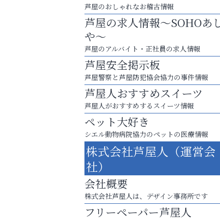
芦屋のおしゃれなお稽古情報
芦屋の求人情報～SOHOあ
や～
芦屋のアルバイト・正社員の求人情報
芦屋安全掲示板
芦屋警察と芦屋防犯協会協力の事件情報
芦屋人おすすめスイーツ
芦屋人がおすすめするスイーツ情報
ペット大好き
シエル動物病院協力のペットの医療情報
株式会社芦屋人（運営会
猫背･側弯、背骨の歪みを
社）
整えませんか？
会社概要
いわみ眼科
株式会社芦屋人は、デザイン事務所です
フリーペーパー芦屋人