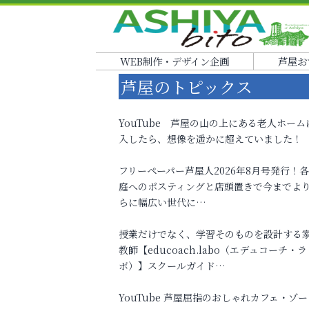
WEB制作・デザイン企画
芦屋お
芦屋のトピックス
YouTube 芦屋の山の上にある老人ホーム
入したら、想像を遥かに超えていました！
フリーペーパー芦屋人2026年8月号発行！
庭へのポスティングと店頭置きで今までよ
らに幅広い世代に…
授業だけでなく、学習そのものを設計する
教師【educoach.labo（エデュコーチ・ラ
ボ）】スクールガイド…
YouTube 芦屋屈指のおしゃれカフェ・ゾー