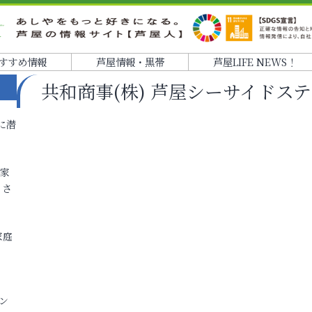
すすめ情報
芦屋情報・黒帯
芦屋LIFE NEWS！
共和商事(株) 芦屋シーサイドス
に潜
各家
りさ
家庭
ン