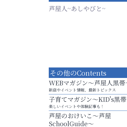
芦屋人~あしやびと~
その他のContents
WEBマガジン～芦屋人黒帯
新店やイベント情報、最新トピックス
子育てマガジン～KID's黒
芦屋・西宮・神戸の新店舗PRやリニューア
楽しいイベントや体験記事も！
知などお気軽にご相談ください。
芦屋のおけいこ～芦屋
整体院エスコート・芦屋サ
SchoolGuide～
ン