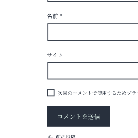
名前
*
サイト
お子さまにも大人にも、優しく寄り添う
OTTO南芦屋浜皮膚科クリニック、開院！
阪神相続相談協会
次回のコメントで使用するためブラ
投
前の投稿