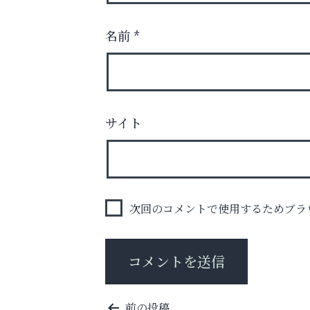
名前
*
サイト
洋服お売りください！ 買取サービスは
出張・宅配・持ち込みすべて無料！
ラ・ミカ矯正歯科
次回のコメントで使用するためブラ
投
前の投稿