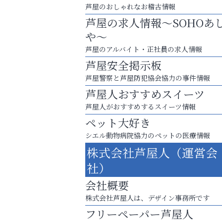
芦屋のおしゃれなお稽古情報
芦屋の求人情報～SOHOあ
や～
芦屋のアルバイト・正社員の求人情報
芦屋安全掲示板
芦屋警察と芦屋防犯協会協力の事件情報
芦屋人おすすめスイーツ
芦屋人がおすすめするスイーツ情報
ペット大好き
シエル動物病院協力のペットの医療情報
梅雨でカビが繁殖する前に！
株式会社芦屋人（運営会
エアコン掃除は“今”が最適
社）
芦屋インターナショナルス
会社概要
ール
株式会社芦屋人は、デザイン事務所です
フリーペーパー芦屋人