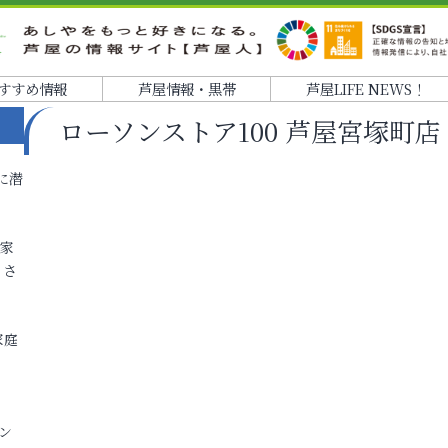
すすめ情報
芦屋情報・黒帯
芦屋LIFE NEWS！
ローソンストア100 芦屋宮塚町店
に潜
各家
りさ
家庭
ン