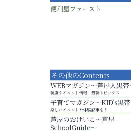
便利屋ファースト
その他のContents
WEBマガジン～芦屋人黒帯
新店やイベント情報、最新トピックス
子育てマガジン～KID's黒
庭のお手入れから遺品整理まで
楽しいイベントや体験記事も！
ちょっとしたお困りごともOK!
芦屋のおけいこ～芦屋
おそうじ本舗芦屋東
SchoolGuide～