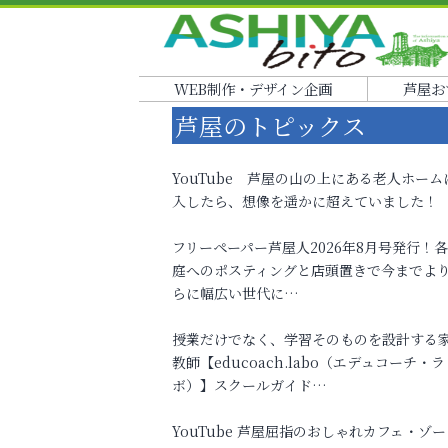
WEB制作・デザイン企画
芦屋お
芦屋のトピックス
YouTube 芦屋の山の上にある老人ホーム
入したら、想像を遥かに超えていました！
フリーペーパー芦屋人2026年8月号発行！
庭へのポスティングと店頭置きで今までよ
らに幅広い世代に…
授業だけでなく、学習そのものを設計する
教師【educoach.labo（エデュコーチ・ラ
ボ）】スクールガイド…
YouTube 芦屋屈指のおしゃれカフェ・ゾー