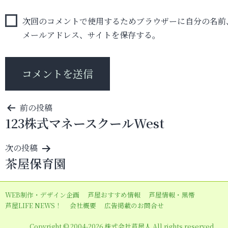
次回のコメントで使用するためブラウザーに自分の名前
メールアドレス、サイトを保存する。
投
前の投稿
123株式マネースクールWest
稿
ナ
次の投稿
ビ
茶屋保育園
ゲ
ー
WEB制作・デザイン企画
芦屋おすすめ情報
芦屋情報・黒帯
シ
芦屋LIFE NEWS！
会社概要
広告掲載のお問合せ
ョ
Copyright © 2004-2026 株式会社芦屋人 All rights reserved.