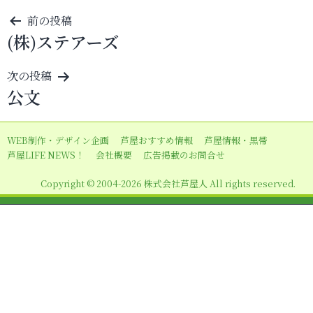
投
前の投稿
(株)ステアーズ
稿
ナ
次の投稿
ビ
公文
ゲ
ー
WEB制作・デザイン企画
芦屋おすすめ情報
芦屋情報・黒帯
シ
芦屋LIFE NEWS！
会社概要
広告掲載のお問合せ
ョ
Copyright © 2004-2026 株式会社芦屋人 All rights reserved.
ン