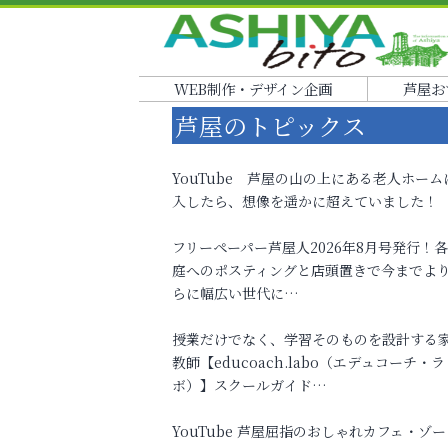
WEB制作・デザイン企画
芦屋お
芦屋のトピックス
YouTube 芦屋の山の上にある老人ホーム
入したら、想像を遥かに超えていました！
フリーペーパー芦屋人2026年8月号発行！
庭へのポスティングと店頭置きで今までよ
らに幅広い世代に…
授業だけでなく、学習そのものを設計する
教師【educoach.labo（エデュコーチ・ラ
ボ）】スクールガイド…
YouTube 芦屋屈指のおしゃれカフェ・ゾー