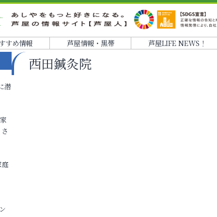
すすめ情報
芦屋情報・黒帯
芦屋LIFE NEWS！
西田鍼灸院
に潜
各家
りさ
家庭
ン