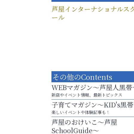
芦屋インターナショナルス
ール
その他のContents
WEBマガジン～芦屋人黒帯
新店やイベント情報、最新トピックス
子育てマガジン～KID's黒
楽しいイベントや体験記事も！
「この学校に出会えて、本当によかった。
芦屋のおけいこ～芦屋
そうさくてっぱん樹々
SchoolGuide～