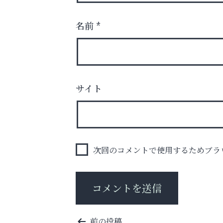
名前
*
スマホは何時間までなら大丈夫？ ～スマホ
サイト
に知っておきたい子どもの近視対策～
便利屋ファースト
次回のコメントで使用するためブラ
投
前の投稿