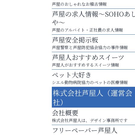
芦屋のおしゃれなお稽古情報
芦屋の求人情報～SOHOあ
や～
芦屋のアルバイト・正社員の求人情報
芦屋安全掲示板
芦屋警察と芦屋防犯協会協力の事件情報
芦屋人おすすめスイーツ
芦屋人がおすすめするスイーツ情報
ペット大好き
シエル動物病院協力のペットの医療情報
８周年コースが半額以下の8,000円！
株式会社芦屋人（運営会
神戸牛ステーキに舌鼓♪
社）
Y-SPIRAL（ワイスパイラ
会社概要
株式会社芦屋人は、デザイン事務所です
フリーペーパー芦屋人