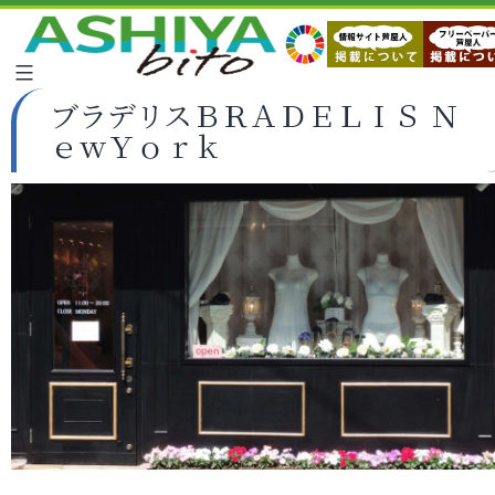
ブラデリスＢＲＡＤＥＬＩＳ Ｎ
ｅｗＹｏｒｋ