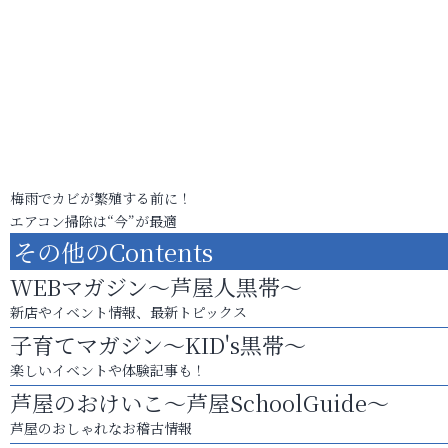
梅雨でカビが繁殖する前に！
エアコン掃除は“今”が最適
その他のContents
WEBマガジン～芦屋人黒帯～
新店やイベント情報、最新トピックス
子育てマガジン～KID's黒帯～
楽しいイベントや体験記事も！
芦屋のおけいこ～芦屋SchoolGuide～
芦屋のおしゃれなお稽古情報