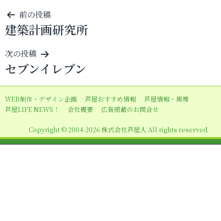
投
前の投稿
建築計画研究所
稿
ナ
次の投稿
ビ
セブンイレブン
ゲ
ー
WEB制作・デザイン企画
芦屋おすすめ情報
芦屋情報・黒帯
シ
芦屋LIFE NEWS！
会社概要
広告掲載のお問合せ
ョ
Copyright © 2004-2026 株式会社芦屋人 All rights reserved.
ン