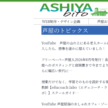
WEB制作・デザイン企画
芦屋お
芦屋のトピックス
YouTube 芦屋の山の上にある老人ホーム
入したら、想像を遥かに超えていました！
フリーペーパー芦屋人2026年8月号発行！
庭へのポスティングと店頭置きで今までよ
らに幅広い世代に…
授業だけでなく、学習そのものを設計する
教師【educoach.labo（エデュコーチ・ラ
ボ）】スクールガイド…
YouTube 芦屋屈指のおしゃれカフェ・ゾー