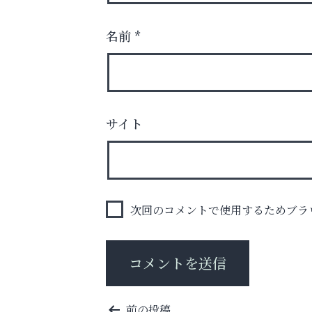
名前
*
サイト
梅雨でカビが繁殖する前に！
エアコン掃除は“今”が最適
整体院エスコート・芦屋サ
ン
次回のコメントで使用するためブラ
投
前の投稿