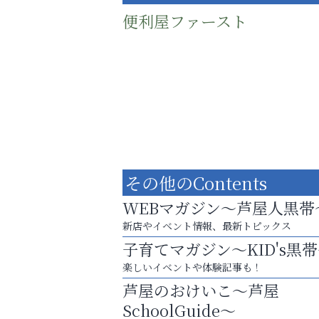
便利屋ファースト
その他のContents
WEBマガジン～芦屋人黒帯
新店やイベント情報、最新トピックス
子育てマガジン～KID's黒
庭のお手入れから遺品整理まで
楽しいイベントや体験記事も！
ちょっとしたお困りごともOK!
芦屋のおけいこ～芦屋
芦屋インターナショナルス
SchoolGuide～
ール