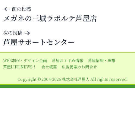
投
前の投稿
メガネの三城ラポルテ芦屋店
稿
ナ
次の投稿
ビ
芦屋サポートセンター
ゲ
ー
WEB制作・デザイン企画
芦屋おすすめ情報
芦屋情報・黒帯
シ
芦屋LIFE NEWS！
会社概要
広告掲載のお問合せ
ョ
Copyright © 2004-2026 株式会社芦屋人 All rights reserved.
ン