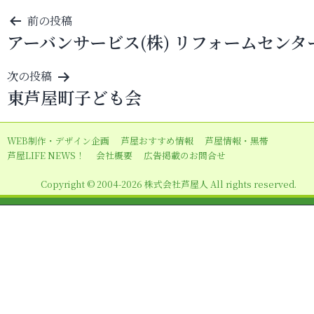
投
前の投稿
アーバンサービス(株) リフォームセンタ
稿
ナ
次の投稿
ビ
東芦屋町子ども会
ゲ
ー
WEB制作・デザイン企画
芦屋おすすめ情報
芦屋情報・黒帯
シ
芦屋LIFE NEWS！
会社概要
広告掲載のお問合せ
ョ
Copyright © 2004-2026 株式会社芦屋人 All rights reserved.
ン