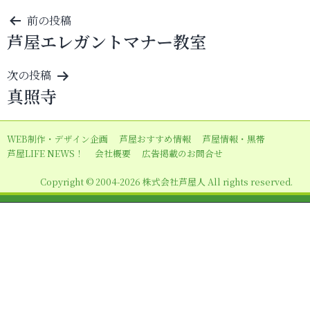
投
前の投稿
芦屋エレガントマナー教室
稿
ナ
次の投稿
ビ
真照寺
ゲ
ー
WEB制作・デザイン企画
芦屋おすすめ情報
芦屋情報・黒帯
シ
芦屋LIFE NEWS！
会社概要
広告掲載のお問合せ
ョ
Copyright © 2004-2026 株式会社芦屋人 All rights reserved.
ン