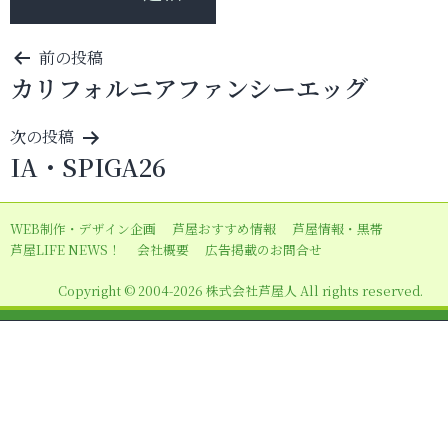
投
前の投稿
カリフォルニアファンシーエッグ
稿
ナ
次の投稿
ビ
IA・SPIGA26
ゲ
ー
WEB制作・デザイン企画
芦屋おすすめ情報
芦屋情報・黒帯
シ
芦屋LIFE NEWS！
会社概要
広告掲載のお問合せ
ョ
Copyright © 2004-2026 株式会社芦屋人 All rights reserved.
ン