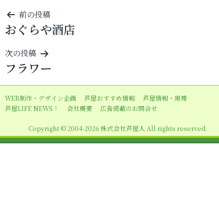
投
前の投稿
おぐらや酒店
稿
ナ
次の投稿
ビ
フラワー
ゲ
ー
WEB制作・デザイン企画
芦屋おすすめ情報
芦屋情報・黒帯
シ
芦屋LIFE NEWS！
会社概要
広告掲載のお問合せ
ョ
Copyright © 2004-2026 株式会社芦屋人 All rights reserved.
ン