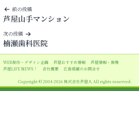
投
前の投稿
芦屋山手マンション
稿
ナ
次の投稿
ビ
楠瀬歯科医院
ゲ
ー
WEB制作・デザイン企画
芦屋おすすめ情報
芦屋情報・黒帯
シ
芦屋LIFE NEWS！
会社概要
広告掲載のお問合せ
ョ
Copyright © 2004-2026 株式会社芦屋人 All rights reserved.
ン