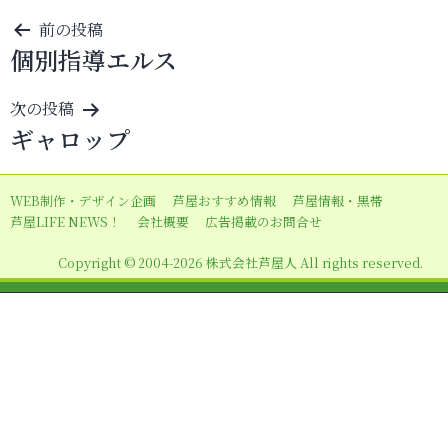
投
前の投稿
個別指導エルス
稿
ナ
次の投稿
ビ
ギャロップ
ゲ
ー
WEB制作・デザイン企画
芦屋おすすめ情報
芦屋情報・黒帯
シ
芦屋LIFE NEWS！
会社概要
広告掲載のお問合せ
ョ
Copyright © 2004-2026 株式会社芦屋人 All rights reserved.
ン