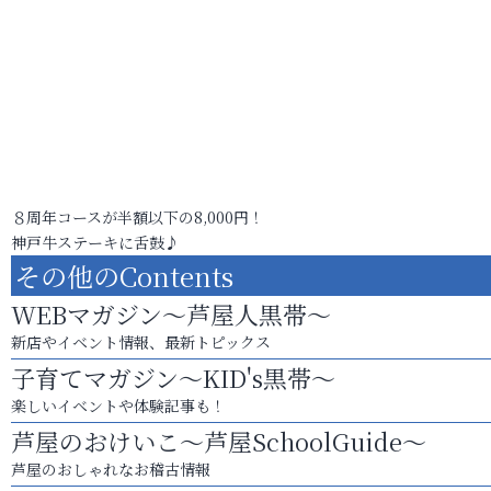
８周年コースが半額以下の8,000円！
神戸牛ステーキに舌鼓♪
その他のContents
WEBマガジン～芦屋人黒帯～
新店やイベント情報、最新トピックス
子育てマガジン～KID's黒帯～
楽しいイベントや体験記事も！
芦屋のおけいこ～芦屋SchoolGuide～
芦屋のおしゃれなお稽古情報