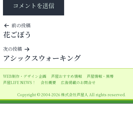
投
前の投稿
花ごぼう
稿
ナ
次の投稿
ビ
アシックスウォーキング
ゲ
ー
WEB制作・デザイン企画
芦屋おすすめ情報
芦屋情報・黒帯
シ
芦屋LIFE NEWS！
会社概要
広告掲載のお問合せ
ョ
Copyright © 2004-2026 株式会社芦屋人 All rights reserved.
ン