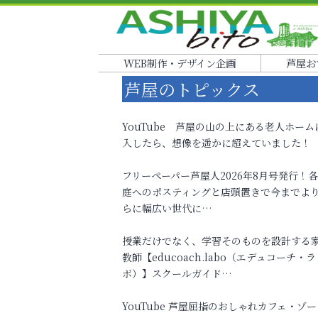
WEB制作・デザイン企画
芦屋お
芦屋のトピックス
YouTube 芦屋の山の上にある老人ホーム
入したら、想像を遥かに超えていました！
フリーペーパー芦屋人2026年8月号発行！
庭へのポスティングと店頭置きで今までよ
らに幅広い世代に…
授業だけでなく、学習そのものを設計する
教師【educoach.labo（エデュコーチ・ラ
ボ）】スクールガイド…
YouTube 芦屋屈指のおしゃれカフェ・ゾー