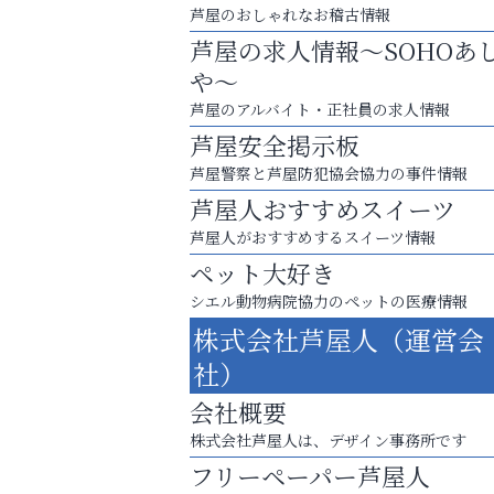
芦屋のおしゃれなお稽古情報
芦屋の求人情報～SOHOあ
や～
芦屋のアルバイト・正社員の求人情報
芦屋安全掲示板
芦屋警察と芦屋防犯協会協力の事件情報
芦屋人おすすめスイーツ
芦屋人がおすすめするスイーツ情報
ペット大好き
庭のお手入れから遺品整理まで
シエル動物病院協力のペットの医療情報
ちょっとしたお困りごともOK!
株式会社芦屋人（運営会
芦屋インターナショナルス
社）
ール
会社概要
株式会社芦屋人は、デザイン事務所です
フリーペーパー芦屋人