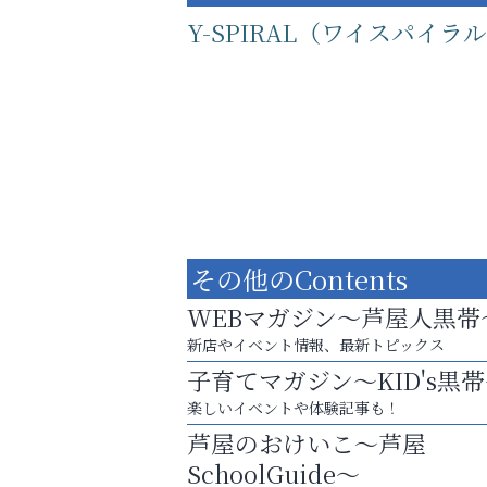
Y-SPIRAL（ワイスパイラ
その他のContents
WEBマガジン～芦屋人黒帯
新店やイベント情報、最新トピックス
子育てマガジン～KID's黒
運動不足「動かない」を解消しませんか？
楽しいイベントや体験記事も！
便利屋ファースト
芦屋のおけいこ～芦屋
SchoolGuide～