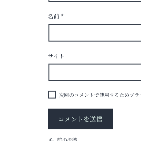
名前
*
梅雨でカビが繁殖する前に！
サイト
エアコン掃除は“今”が最適
整体院エスコート・芦屋サ
ン
次回のコメントで使用するためブラ
投
前の投稿