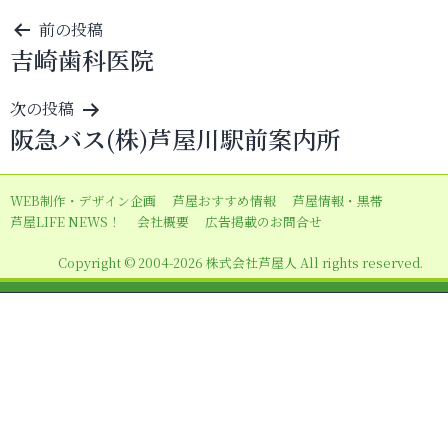
投
前の投稿
吉崎歯科医院
稿
ナ
次の投稿
ビ
阪急バス(株)芦屋川駅前案内所
ゲ
ー
WEB制作・デザイン企画
芦屋おすすめ情報
芦屋情報・黒帯
シ
芦屋LIFE NEWS！
会社概要
広告掲載のお問合せ
ョ
Copyright © 2004-2026 株式会社芦屋人 All rights reserved.
ン