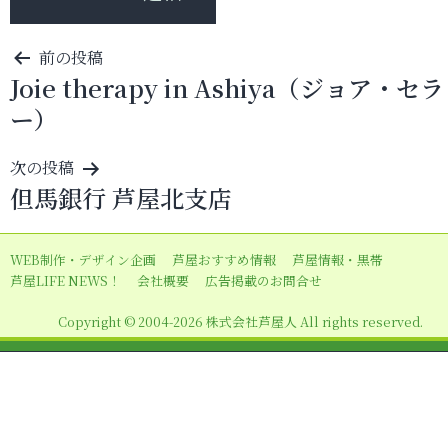
投
前の投稿
Joie therapy in Ashiya（ジョア・セ
稿
ー）
ナ
ビ
次の投稿
ゲ
但馬銀行 芦屋北支店
ー
シ
WEB制作・デザイン企画
芦屋おすすめ情報
芦屋情報・黒帯
ョ
芦屋LIFE NEWS！
会社概要
広告掲載のお問合せ
ン
Copyright © 2004-2026 株式会社芦屋人 All rights reserved.