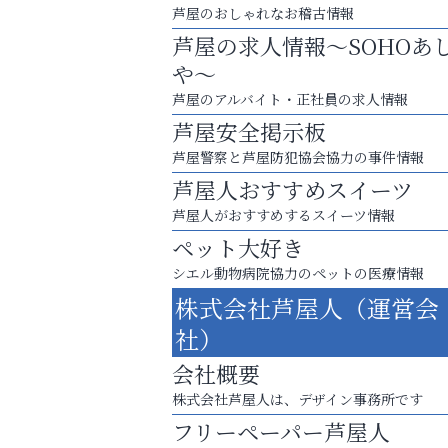
芦屋のおしゃれなお稽古情報
芦屋の求人情報～SOHOあ
や～
芦屋のアルバイト・正社員の求人情報
芦屋安全掲示板
芦屋警察と芦屋防犯協会協力の事件情報
芦屋人おすすめスイーツ
芦屋人がおすすめするスイーツ情報
ペット大好き
シエル動物病院協力のペットの医療情報
株式会社芦屋人（運営会
梅雨でカビが繁殖する前に！
社）
エアコン掃除は“今”が最適
会社概要
阪神相続相談協会
株式会社芦屋人は、デザイン事務所です
フリーペーパー芦屋人