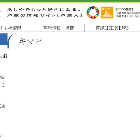
すすめ情報
芦屋情報・黒帯
芦屋LIFE NEWS！
キマピ
に潜
各家
りさ
家庭
ン