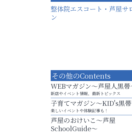
整体院エスコート・芦屋サ
ン
その他のContents
WEBマガジン～芦屋人黒帯
新店やイベント情報、最新トピックス
子育てマガジン～KID's黒
楽しいイベントや体験記事も！
猫背･側弯、背骨の歪みを
芦屋のおけいこ～芦屋
整えませんか？
SchoolGuide～
おそうじ本舗芦屋東