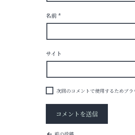
名前
*
サイト
スマホは何時間までなら大丈夫？ ～スマホ
に知っておきたい子どもの近視対策～
アテイン音楽教室
次回のコメントで使用するためブラ
投
前の投稿