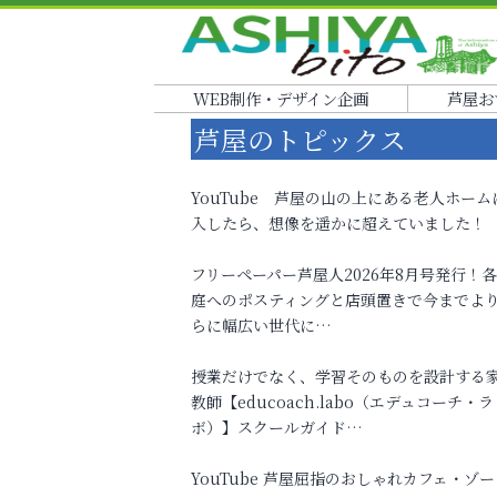
WEB制作・デザイン企画
芦屋お
芦屋のトピックス
YouTube 芦屋の山の上にある老人ホーム
入したら、想像を遥かに超えていました！
フリーペーパー芦屋人2026年8月号発行！
庭へのポスティングと店頭置きで今までよ
らに幅広い世代に…
授業だけでなく、学習そのものを設計する
教師【educoach.labo（エデュコーチ・ラ
ボ）】スクールガイド…
YouTube 芦屋屈指のおしゃれカフェ・ゾー