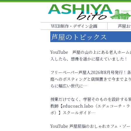
WEB制作・デザイン企画
芦屋お
芦屋のトピックス
YouTube 芦屋の山の上にある老人ホーム
入したら、想像を遥かに超えていました！
フリーペーパー芦屋人2026年8月号発行！
庭へのポスティングと店頭置きで今までよ
らに幅広い世代に…
授業だけでなく、学習そのものを設計する
教師【educoach.labo（エデュコーチ・ラ
ボ）】スクールガイド…
YouTube 芦屋屈指のおしゃれカフェ・ゾー