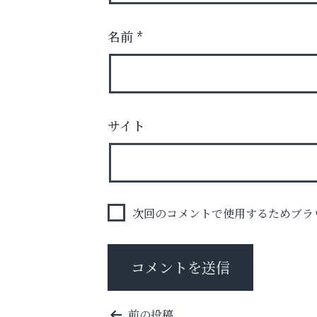
名前
*
梅雨でカビが繁殖する前に！
エアコン掃除は“今”が最適
サイト
阪神相続相談協会
次回のコメントで使用するためブラ
投
前の投稿