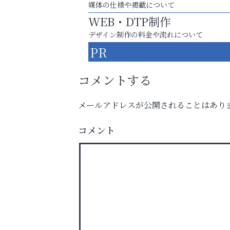
媒体の仕様や掲載について
WEB・DTP制作
デザイン制作の料金や流れについて
PR
コメントする
メールアドレスが公開されることはあり
洋服お売りください！ 買取サービスは
出張・宅配・持ち込みすべて無料！
コメント
おそうじ本舗芦屋東