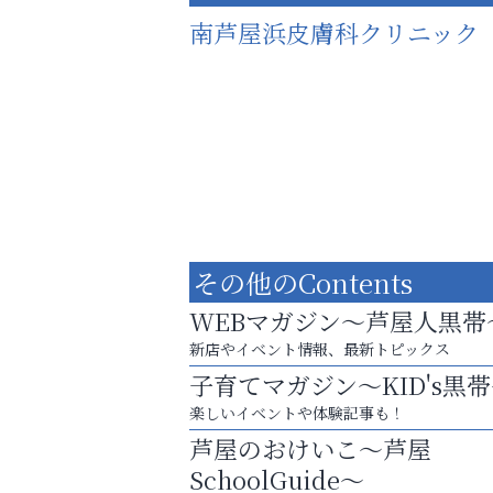
南芦屋浜皮膚科クリニック
その他のContents
WEBマガジン～芦屋人黒帯
新店やイベント情報、最新トピックス
子育てマガジン～KID's黒
お子さまにも大人にも、優しく寄り添う
楽しいイベントや体験記事も！
OTTO南芦屋浜皮膚科クリニック、開院！
芦屋のおけいこ～芦屋
杉塾 芦屋校
SchoolGuide～