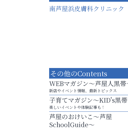
南芦屋浜皮膚科クリニック
その他のContents
WEBマガジン～芦屋人黒帯
新店やイベント情報、最新トピックス
子育てマガジン～KID's黒
お子さまにも大人にも、優しく寄り添う
楽しいイベントや体験記事も！
OTTO南芦屋浜皮膚科クリニック、開院！
芦屋のおけいこ～芦屋
アクイール芦屋店
SchoolGuide～