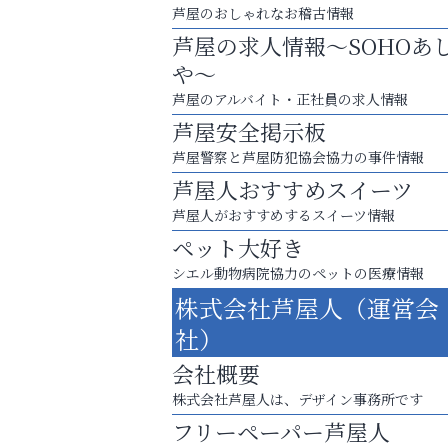
芦屋のおしゃれなお稽古情報
芦屋の求人情報～SOHOあ
や～
芦屋のアルバイト・正社員の求人情報
芦屋安全掲示板
芦屋警察と芦屋防犯協会協力の事件情報
芦屋人おすすめスイーツ
芦屋人がおすすめするスイーツ情報
ペット大好き
シエル動物病院協力のペットの医療情報
洋服お売りください！ 買取サービスは
株式会社芦屋人（運営会
出張・宅配・持ち込みすべて無料！
社）
ラ・ミカ矯正歯科
会社概要
株式会社芦屋人は、デザイン事務所です
フリーペーパー芦屋人