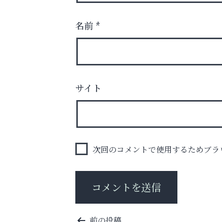
名前
*
サイト
猫背･側弯、背骨の歪みを
整えませんか？
芦屋インターナショナルス
ール
次回のコメントで使用するためブラ
投
前の投稿