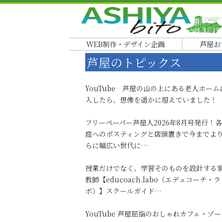
WEB制作・デザイン企画
芦屋お
芦屋のトピックス
YouTube 芦屋の山の上にある老人ホーム
入したら、想像を遥かに超えていました！
フリーペーパー芦屋人2026年8月号発行！
庭へのポスティングと店頭置きで今までよ
らに幅広い世代に…
授業だけでなく、学習そのものを設計する
教師【educoach.labo（エデュコーチ・ラ
ボ）】スクールガイド…
YouTube 芦屋屈指のおしゃれカフェ・ゾー