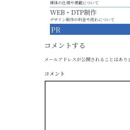
媒体の仕様や掲載について
WEB・DTP制作
デザイン制作の料金や流れについて
PR
コメントする
メールアドレスが公開されることはあり
お一人おひとりに合う治療をご提案
コメント
口元から始まる、自分らしい毎日を
整体院エスコート・芦屋サ
ン