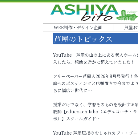
WEB制作・デザイン企画
芦屋お
芦屋のトピックス
YouTube 芦屋の山の上にある老人ホーム
入したら、想像を遥かに超えていました！
フリーペーパー芦屋人2026年8月号発行！
庭へのポスティングと店頭置きで今までよ
らに幅広い世代に…
授業だけでなく、学習そのものを設計する
教師【educoach.labo（エデュコーチ・ラ
ボ）】スクールガイド…
YouTube 芦屋屈指のおしゃれカフェ・ゾー