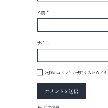
名前
*
スマホは何時間までなら大丈夫？ ～スマホ
に知っておきたい子どもの近視対策～
サイト
アクイール芦屋店
次回のコメントで使用するためブラ
投
前の投稿