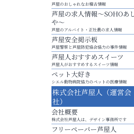
芦屋のおしゃれなお稽古情報
芦屋の求人情報～SOHOあ
や～
芦屋のアルバイト・正社員の求人情報
芦屋安全掲示板
芦屋警察と芦屋防犯協会協力の事件情報
芦屋人おすすめスイーツ
芦屋人がおすすめするスイーツ情報
ペット大好き
査定のプロが心を込めて出張査定
シエル動物病院協力のペットの医療情報
ご不要品の売却はトレファク出張買取へ
株式会社芦屋人（運営会
便利屋ファースト
社）
会社概要
株式会社芦屋人は、デザイン事務所です
フリーペーパー芦屋人