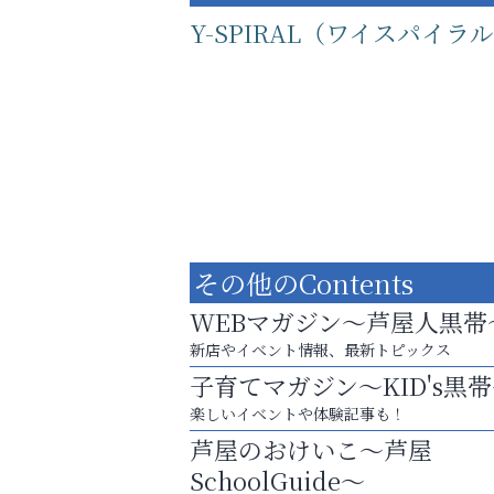
Y-SPIRAL（ワイスパイラ
その他のContents
WEBマガジン～芦屋人黒帯
新店やイベント情報、最新トピックス
子育てマガジン～KID's黒
運動不足「動かない」を解消しませんか？
楽しいイベントや体験記事も！
トレファク出張買取
芦屋のおけいこ～芦屋
SchoolGuide～