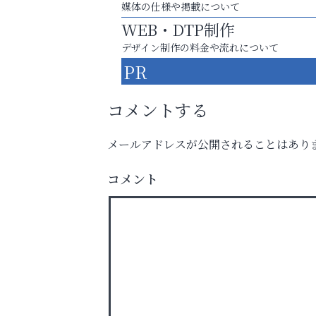
媒体の仕様や掲載について
WEB・DTP制作
デザイン制作の料金や流れについて
PR
コメントする
メールアドレスが公開されることはあり
庭のお手入れから遺品整理まで
ちょっとしたお困りごともOK!
コメント
いわみ眼科