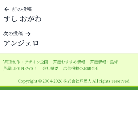
投
前の投稿
すし おがわ
稿
ナ
次の投稿
ビ
アンジェロ
ゲ
ー
WEB制作・デザイン企画
芦屋おすすめ情報
芦屋情報・黒帯
シ
芦屋LIFE NEWS！
会社概要
広告掲載のお問合せ
ョ
Copyright © 2004-2026 株式会社芦屋人 All rights reserved.
ン