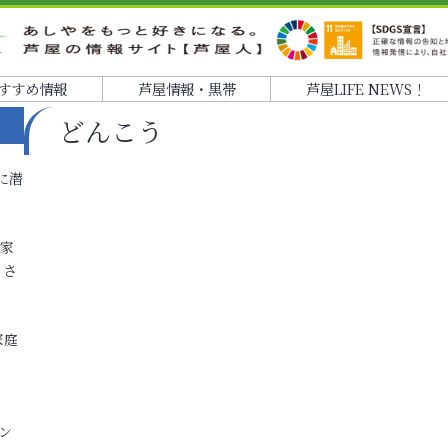
すすめ情報
芦屋情報・黒帯
芦屋LIFE NEWS！
どんこう
に潜
各家
りさ
家庭
ン