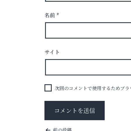
名前
*
お一人おひとりに合う治療をご提案
サイト
口元から始まる、自分らしい毎日を
いわみ眼科
次回のコメントで使用するためブラ
投
前の投稿