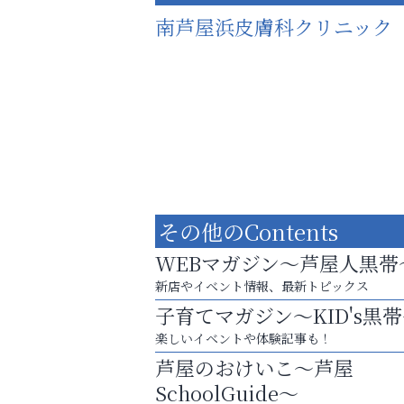
南芦屋浜皮膚科クリニック
その他のContents
WEBマガジン～芦屋人黒帯
新店やイベント情報、最新トピックス
子育てマガジン～KID's黒
お子さまにも大人にも、優しく寄り添う
楽しいイベントや体験記事も！
OTTO南芦屋浜皮膚科クリニック、開院！
芦屋のおけいこ～芦屋
芦屋インターナショナルス
SchoolGuide～
ール