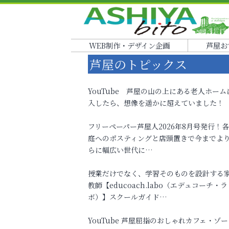
WEB制作・デザイン企画
芦屋お
芦屋のトピックス
YouTube 芦屋の山の上にある老人ホーム
入したら、想像を遥かに超えていました！
フリーペーパー芦屋人2026年8月号発行！
庭へのポスティングと店頭置きで今までよ
らに幅広い世代に…
授業だけでなく、学習そのものを設計する
教師【educoach.labo（エデュコーチ・ラ
ボ）】スクールガイド…
YouTube 芦屋屈指のおしゃれカフェ・ゾー