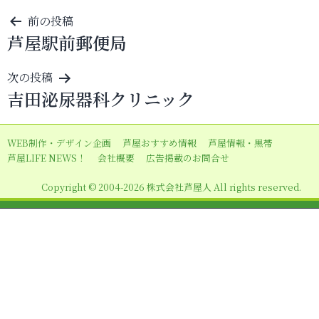
投
前の投稿
芦屋駅前郵便局
稿
ナ
次の投稿
ビ
吉田泌尿器科クリニック
ゲ
ー
WEB制作・デザイン企画
芦屋おすすめ情報
芦屋情報・黒帯
シ
芦屋LIFE NEWS！
会社概要
広告掲載のお問合せ
ョ
Copyright © 2004-2026 株式会社芦屋人 All rights reserved.
ン