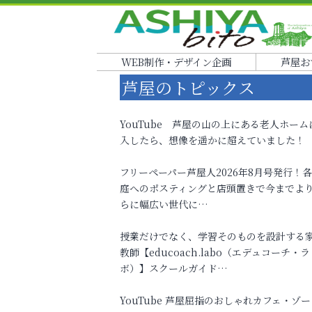
WEB制作・デザイン企画
芦屋お
芦屋のトピックス
YouTube 芦屋の山の上にある老人ホーム
入したら、想像を遥かに超えていました！
フリーペーパー芦屋人2026年8月号発行！
庭へのポスティングと店頭置きで今までよ
らに幅広い世代に…
授業だけでなく、学習そのものを設計する
教師【educoach.labo（エデュコーチ・ラ
ボ）】スクールガイド…
YouTube 芦屋屈指のおしゃれカフェ・ゾー