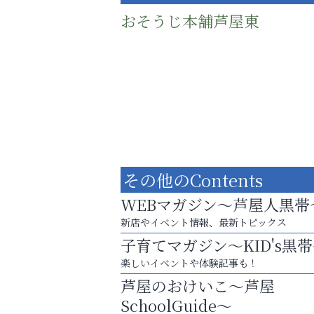
おそうじ本舗芦屋東
その他のContents
WEBマガジン～芦屋人黒帯
新店やイベント情報、最新トピックス
子育てマガジン～KID's黒
梅雨でカビが繁殖する前に！
楽しいイベントや体験記事も！
エアコン掃除は“今”が最適
芦屋のおけいこ～芦屋
南芦屋浜皮膚科クリニック
SchoolGuide～