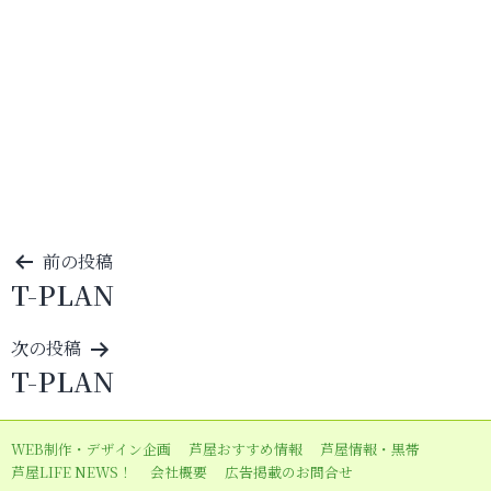
投
前の投稿
T-PLAN
稿
ナ
次の投稿
ビ
T-PLAN
ゲ
ー
WEB制作・デザイン企画
芦屋おすすめ情報
芦屋情報・黒帯
シ
芦屋LIFE NEWS！
会社概要
広告掲載のお問合せ