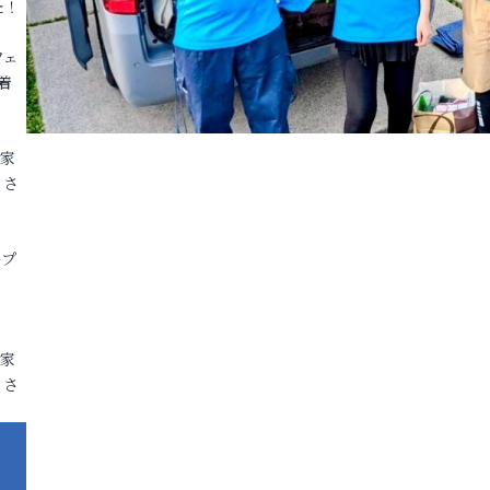
た！
フェ
着
各家
りさ
ープ
各家
りさ