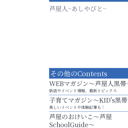
芦屋人~あしやびと~
その他のContents
WEBマガジン～芦屋人黒帯
新店やイベント情報、最新トピックス
子育てマガジン～KID's黒
芦屋・西宮・神戸の新店舗PRやリニューア
楽しいイベントや体験記事も！
知などお気軽にご相談ください。
芦屋のおけいこ～芦屋
整体院エスコート・芦屋サ
SchoolGuide～
ン