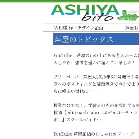
WEB制作・デザイン企画
芦屋お
芦屋のトピックス
YouTube 芦屋の山の上にある老人ホーム
入したら、想像を遥かに超えていました！
フリーペーパー芦屋人2026年8月号発行！
庭へのポスティングと店頭置きで今までよ
らに幅広い世代に…
授業だけでなく、学習そのものを設計する
教師【educoach.labo（エデュコーチ・ラ
ボ）】スクールガイド…
YouTube 芦屋屈指のおしゃれカフェ・ゾー