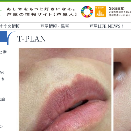
すすめ情報
芦屋情報・黒帯
芦屋LIFE NEWS！
T-PLAN
に潜
各家
りさ
家庭
ン