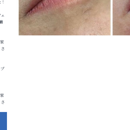
た！
フェ
着
各家
りさ
ープ
各家
りさ