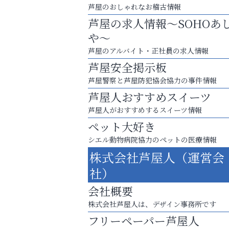
芦屋のおしゃれなお稽古情報
芦屋の求人情報～SOHOあ
や～
芦屋のアルバイト・正社員の求人情報
芦屋安全掲示板
芦屋警察と芦屋防犯協会協力の事件情報
芦屋人おすすめスイーツ
芦屋人がおすすめするスイーツ情報
ペット大好き
シエル動物病院協力のペットの医療情報
株式会社芦屋人（運営会
猫背･側弯、背骨の歪みを
社）
整えませんか？
会社概要
いわみ眼科
株式会社芦屋人は、デザイン事務所です
フリーペーパー芦屋人