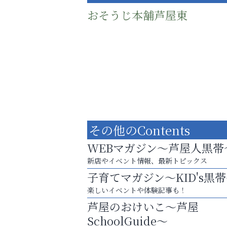
おそうじ本舗芦屋東
その他のContents
WEBマガジン～芦屋人黒帯
新店やイベント情報、最新トピックス
子育てマガジン～KID's黒
梅雨でカビが繁殖する前に！
楽しいイベントや体験記事も！
エアコン掃除は“今”が最適
芦屋のおけいこ～芦屋
そうさくてっぱん樹々
SchoolGuide～