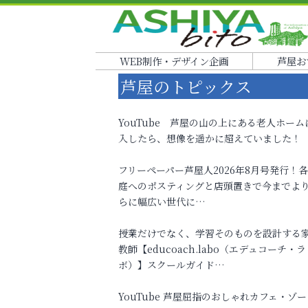
WEB制作・デザイン企画
芦屋お
芦屋のトピックス
YouTube 芦屋の山の上にある老人ホーム
入したら、想像を遥かに超えていました！
フリーペーパー芦屋人2026年8月号発行！
庭へのポスティングと店頭置きで今までよ
らに幅広い世代に…
授業だけでなく、学習そのものを設計する
教師【educoach.labo（エデュコーチ・ラ
ボ）】スクールガイド…
YouTube 芦屋屈指のおしゃれカフェ・ゾー