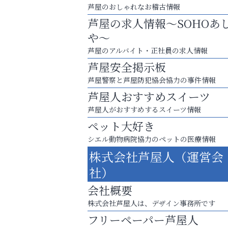
芦屋のおしゃれなお稽古情報
芦屋の求人情報～SOHOあ
や～
芦屋のアルバイト・正社員の求人情報
芦屋安全掲示板
芦屋警察と芦屋防犯協会協力の事件情報
芦屋人おすすめスイーツ
芦屋人がおすすめするスイーツ情報
ペット大好き
シエル動物病院協力のペットの医療情報
８周年コースが半額以下の8,000円！
株式会社芦屋人（運営会
神戸牛ステーキに舌鼓♪
社）
ラ・ミカ矯正歯科
会社概要
株式会社芦屋人は、デザイン事務所です
フリーペーパー芦屋人