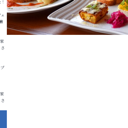
た！
フェ
着
各家
りさ
ープ
各家
りさ