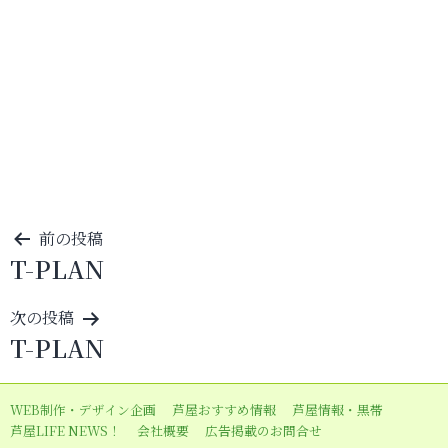
投
前の投稿
T-PLAN
稿
ナ
次の投稿
ビ
T-PLAN
ゲ
ー
WEB制作・デザイン企画
芦屋おすすめ情報
芦屋情報・黒帯
シ
芦屋LIFE NEWS！
会社概要
広告掲載のお問合せ