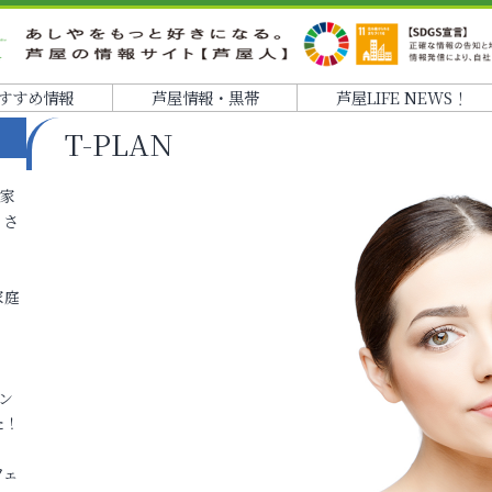
すすめ情報
芦屋情報・黒帯
芦屋LIFE NEWS！
T-PLAN
各家
りさ
家庭
ン
た！
フェ