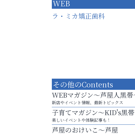
WEB
ラ・ミカ矯正歯科
その他のContents
WEBマガジン～芦屋人黒帯
新店やイベント情報、最新トピックス
子育てマガジン～KID's黒
お一人おひとりに合う治療をご提案
楽しいイベントや体験記事も！
口元から始まる、自分らしい毎日を
芦屋のおけいこ～芦屋
おそうじ本舗芦屋東