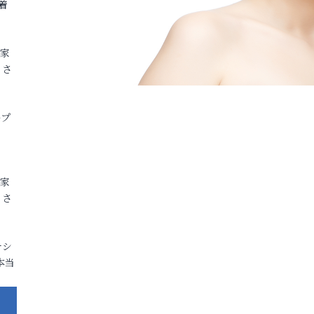
着
各家
りさ
ープ
各家
りさ
ナシ
本当