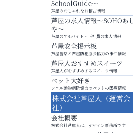
SchoolGuide～
芦屋のおしゃれなお稽古情報
芦屋の求人情報～SOHOあ
や～
芦屋のアルバイト・正社員の求人情報
芦屋安全掲示板
芦屋警察と芦屋防犯協会協力の事件情報
芦屋人おすすめスイーツ
芦屋人がおすすめするスイーツ情報
ペット大好き
シエル動物病院協力のペットの医療情報
梅雨でカビが繁殖する前に！
株式会社芦屋人（運営会
エアコン掃除は“今”が最適
社）
アテイン音楽教室
会社概要
株式会社芦屋人は、デザイン事務所です