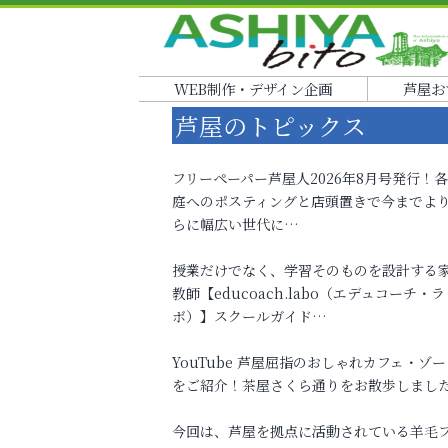
WEB制作・デザイン企画
芦屋お
芦屋のトピックス
フリーペーパー芦屋人2026年8月号発行！
庭へのポスティングと店頭置きで今までよ
らに幅広い世代に…
授業だけでなく、学習そのものを設計する
教師【educoach.labo（エデュコーチ・ラ
ボ）】スクールガイド…
YouTube 芦屋屈指のおしゃれカフェ・ゾー
をご紹介！茶屋さくら通りをお散歩しまし
今回は、芦屋を拠点に活動されている羊毛