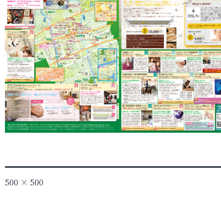
フ
500 × 500
ル
サ