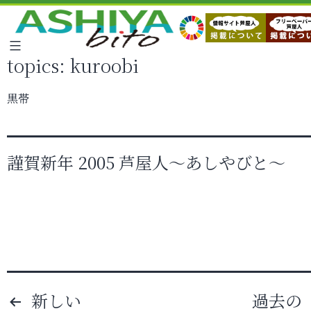
topics:
kuroobi
黒帯
謹賀新年 2005 芦屋人～あしやびと～
投
新しい
過去の