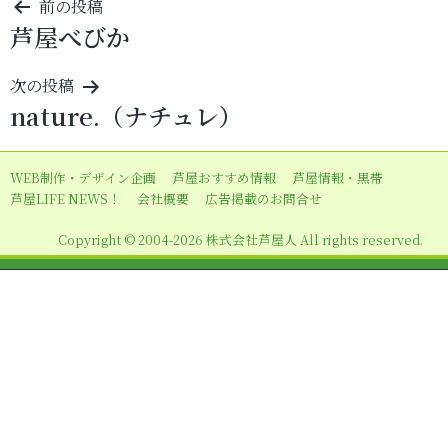
投
前の投稿
芦屋べびか
稿
ナ
次の投稿
ビ
nature.（ナチュレ）
ゲ
ー
WEB制作・デザイン企画
芦屋おすすめ情報
芦屋情報・黒帯
シ
芦屋LIFE NEWS！
会社概要
広告掲載のお問合せ
ョ
Copyright © 2004-2026 株式会社芦屋人 All rights reserved.
ン