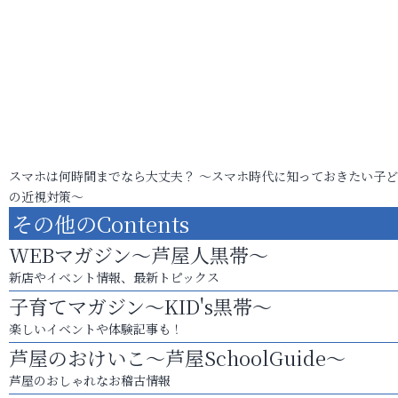
スマホは何時間までなら大丈夫？ ～スマホ時代に知っておきたい子
の近視対策～
その他のContents
WEBマガジン～芦屋人黒帯～
新店やイベント情報、最新トピックス
子育てマガジン～KID's黒帯～
楽しいイベントや体験記事も！
芦屋のおけいこ～芦屋SchoolGuide～
芦屋のおしゃれなお稽古情報