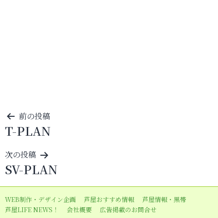
投
前の投稿
T-PLAN
稿
ナ
次の投稿
ビ
SV-PLAN
ゲ
ー
WEB制作・デザイン企画
芦屋おすすめ情報
芦屋情報・黒帯
シ
芦屋LIFE NEWS！
会社概要
広告掲載のお問合せ